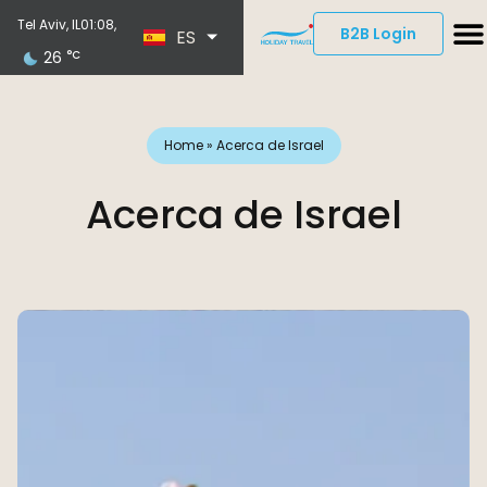
EN
Tel Aviv, IL
01:08,
B2B Login
ES
DE
26
°C
Home
»
Acerca de Israel
Acerca de Israel