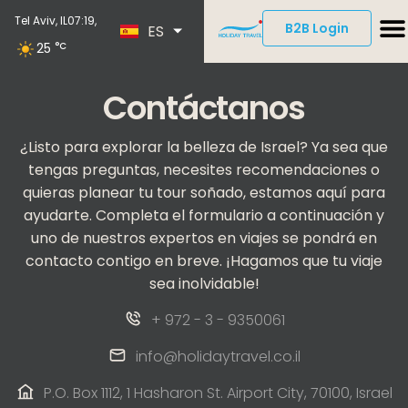
EN
Tel Aviv, IL
07:19,
B2B Login
ES
DE
25
°C
Contáctanos
¿Listo para explorar la belleza de Israel? Ya sea que
tengas preguntas, necesites recomendaciones o
quieras planear tu tour soñado, estamos aquí para
ayudarte. Completa el formulario a continuación y
uno de nuestros expertos en viajes se pondrá en
contacto contigo en breve. ¡Hagamos que tu viaje
sea inolvidable!
+ 972 - 3 - 9350061
info@holidaytravel.co.il
P.O. Box 1112, 1 Hasharon St. Airport City, 70100, Israel