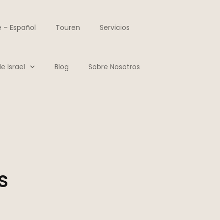
 – Español
Touren
Servicios
e Israel
Blog
Sobre Nosotros
s