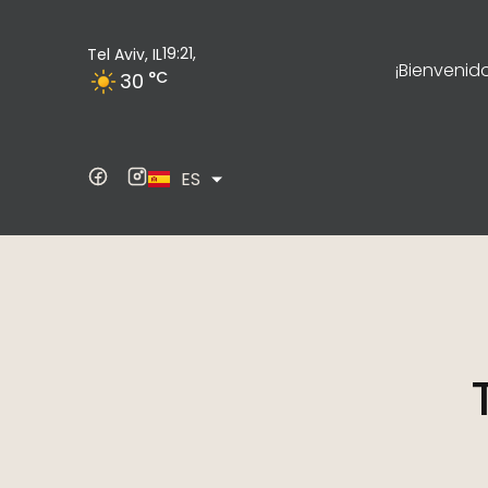
19:21,
Tel Aviv, IL
¡Bienvenido
°C
30
EN
ES
DE