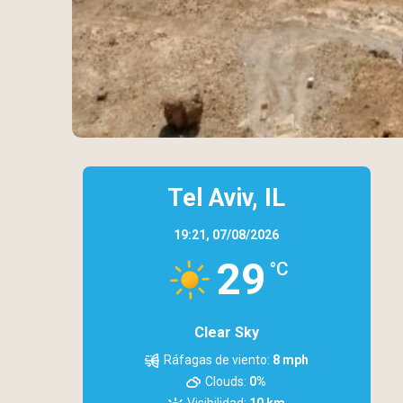
Tel Aviv, IL
19:21,
07/08/2026
29
°C
Clear Sky
Ráfagas de viento:
8 mph
Clouds:
0%