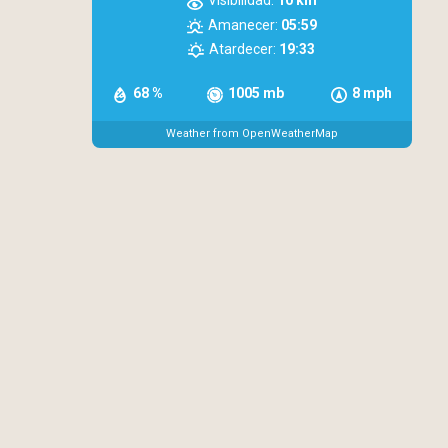
Visibilidad:
10 km
Amanecer:
05:59
Atardecer:
19:33
68 %
1005 mb
8 mph
Weather from OpenWeatherMap