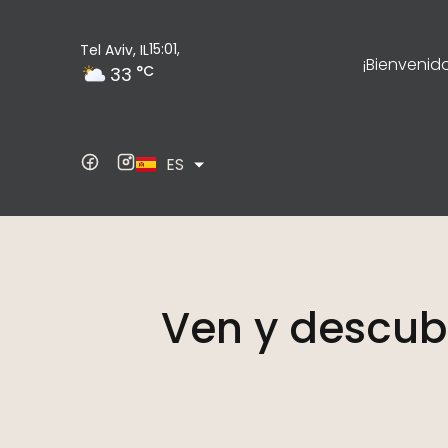
15:01,
Tel Aviv, IL
¡Bienvenido
°C
33
EN
ES
DE
Ven y descub