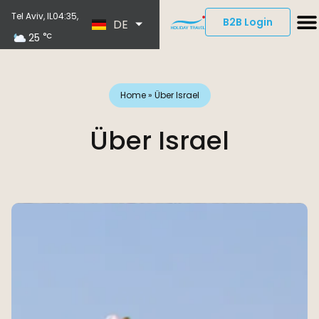
EN
Tel Aviv, IL
04:35,
B2B Login
DE
ES
25
°C
Home
»
Über Israel
Über Israel