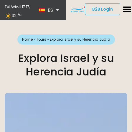
EN
Tel Aviv, IL
17:17,
B2B Login
ES
DE
32
°C
Home
»
Tours
»
Explora Israel y su Herencia Judía
Explora Israel y su
Herencia Judía