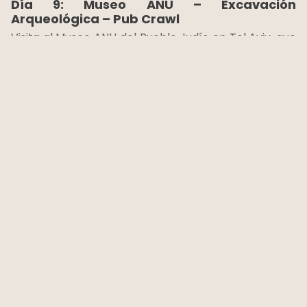
Día 9: Museo ANU – Excavación
Arqueológica – Pub Crawl
Visita al Museo ANU del Pueblo Judío en Tel Aviv, que
ofrece una experiencia completa e interactiva
sobre la historia, cultura y diversidad del pueblo judío
a lo largo del tiempo y el mundo. Tiempo libre al
mediodía para disfrutar de la playa. Luego, traslado
a Tel Maresha y participación en una excavación
arqueológica, una oportunidad única de conectar
con sus raíces. Regreso a Tel Aviv. Por la noche,
únase a un recorrido por bares y experimente la
vibrante vida nocturna de la ciudad que nunca
duerme.
Alojamiento en Tel Aviv.
Día 10: Salida
Traslado al Aeropuerto Ben Gurion para su salida.