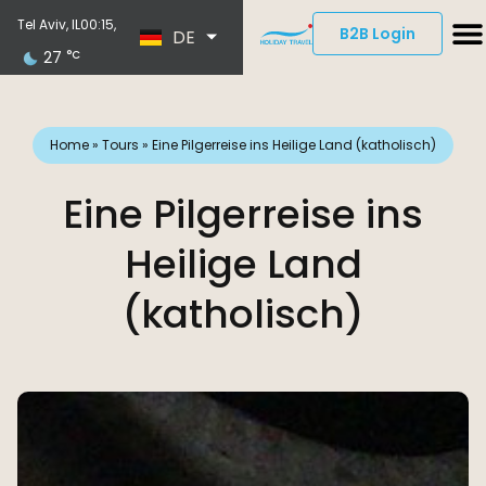
EN
Tel Aviv, IL
00:15,
B2B Login
DE
ES
27
°C
Home
»
Tours
»
Eine Pilgerreise ins Heilige Land (katholisch)
Eine Pilgerreise ins
Heilige Land
(katholisch)