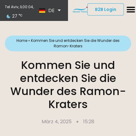
EN
Tel Aviv, IL
00:04,
B2B Login
DE
ES
27
°C
Home
»
Kommen Sie und entdecken Sie die Wunder des
Ramon-Kraters
Kommen Sie und
entdecken Sie die
Wunder des Ramon-
Kraters
März 4, 2025
15:28