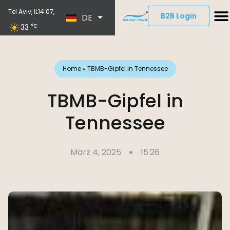
EN
Tel Aviv, IL
14:07,
B2B Login
DE
ES
33
°C
Home
»
TBMB-Gipfel in Tennessee
TBMB-Gipfel in
Tennessee
März 4, 2025
15:26