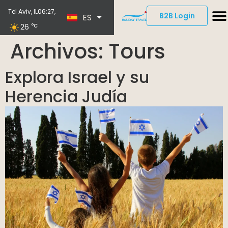
EN
Tel Aviv, IL
06:27,
B2B Login
ES
DE
26
°C
Archivos:
Tours
Explora Israel y su
Herencia Judía