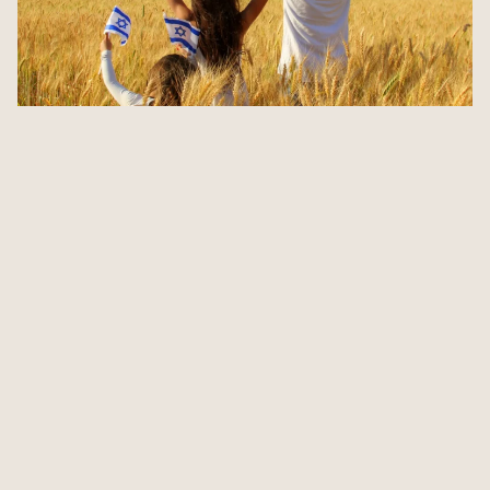
Entdecke Israel: Jüdisches
Mehr
Erbe hautnah erleben
Lesen
Haben Sie fragen?
in Verbindung treten