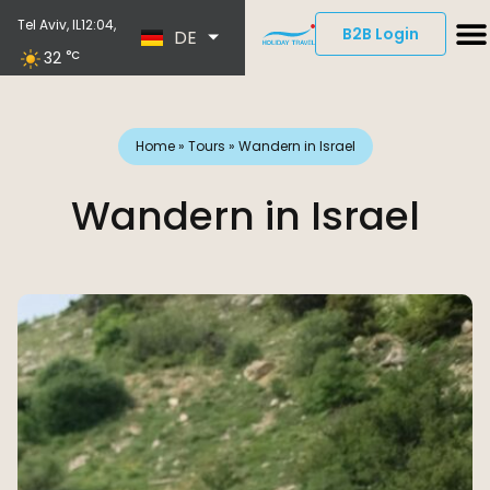
EN
Tel Aviv, IL
12:04,
B2B Login
DE
ES
32
°C
Home
»
Tours
»
Wandern in Israel
Wandern in Israel