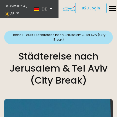
EN
Tel Aviv, IL
16:41,
B2B Login
DE
ES
35
°C
Home
»
Tours
»
Städtereise nach Jerusalem & Tel Aviv (City
Break)
Städtereise nach
Jerusalem & Tel Aviv
(City Break)