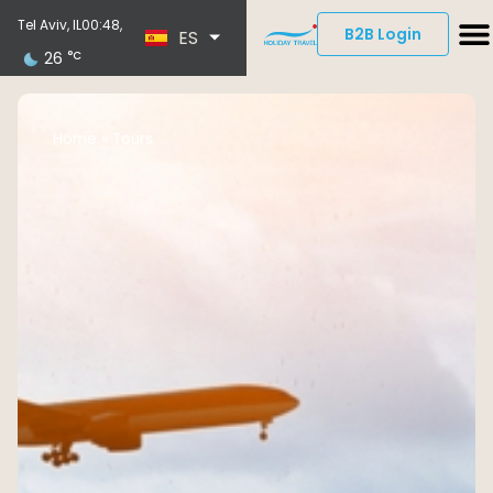
EN
Tel Aviv, IL
00:48,
B2B Login
ES
DE
26
°C
Home
»
Tours