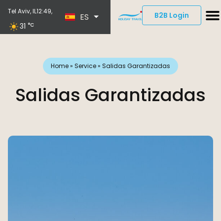
EN
Tel Aviv, IL
12:49,
B2B Login
ES
DE
31
°C
Home
»
Service
»
Salidas Garantizadas
Salidas Garantizadas